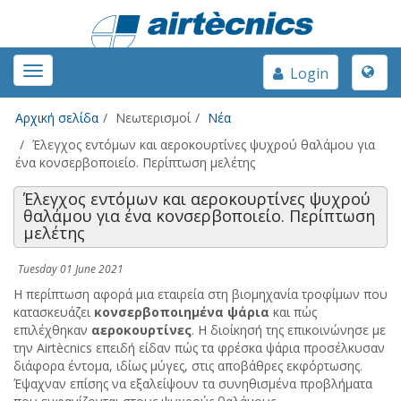
Toggle
Toggle
Login
naviga
navigation
Αρχική σελίδα
Νεωτερισμοί
Νέα
Έλεγχος εντόμων και αεροκουρτίνες ψυχρού θαλάμου για
ένα κονσερβοποιείο. Περίπτωση μελέτης
Έλεγχος εντόμων και αεροκουρτίνες ψυχρού
θαλάμου για ένα κονσερβοποιείο. Περίπτωση
μελέτης
Tuesday 01 June 2021
Η περίπτωση αφορά μια εταιρεία στη βιομηχανία τροφίμων που
κατασκευάζει
κονσερβοποιημένα ψάρια
και πώς
επιλέχθηκαν
αεροκουρτίνες
. Η διοίκησή της επικοινώνησε με
την Airtècnics επειδή είδαν πώς τα φρέσκα ​​ψάρια προσέλκυσαν
διάφορα έντομα, ιδίως μύγες, στις αποβάθρες εκφόρτωσης.
Έψαχναν επίσης να εξαλείψουν τα συνηθισμένα προβλήματα