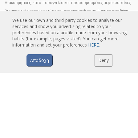
Διακοσμητικές, κατά παραγγελία και προσαρμοσμένες αεροκουρτίνες
Βιομηχανικές αεροκουρτίνες και αεροκουρτίνες με ψυκτική αποθήκη
Ειδικά σχεδιασμένες αεροκουρτίνες με περιστρεφόμενη πόρτα
We use our own and third-party cookies to analyze our
services and show you advertising related to your
Αεροκουρτίνες με έλεγχο εντόμων
preferences based on a profile made from your browsing
Αεροκουρτίνες αντλίας θερμότητας και εξοικονόμησης ενέργειας
habits (for example, pages visited). You can get more
Αεροκουρτίνες με σύστημα απολύμανσης και καθαρισμού
information and set your preferences
HERE
.
Οικονομικές αεροκουρτίνες χαμηλού κόστους
Αποδοχή
Deny
TECHNOLOGIA
Τι είναι μια αεροκουρτίνα;
Πώς λειτουργούν οι αεροκουρτίνες;
Πλεονεκτήματα και οφέλη των αεροκουρτινών
Αεροκουρτίνες με αντλία θερμότητας
Αεροκουρτίνες EC
Αεροκουρτίνες Airtècnics