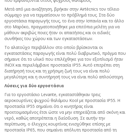
που εμφανίζονται στους ψυχρούς θαλάμους.
Μετά από μια αναζήτηση, βρήκαν στην Airtècnics τον τέλειο
σύμμαχο για να τερματίσουν το πρόβλημά τους. Στα δύο
εργοστάσια παραγωγής τους, το ένα στην Ισπανία και το άλλο
στο Μαρόκο, πραγματοποιήθηκε μια επιτόπια μελέτη για να
μάθουν ακριβώς ποιες ήταν οι απαιτήσεις και οι ειδικές
συνθήκες του χώρου και των εγκαταστάσεων.
Το αλατούχο περιβάλλον στο οποίο βρίσκονται οι
εγκαταστάσεις παραγωγής είναι πολύ διαβρωτικό, πράγμα που
σήμαινε ότι το υλικό που επιλέχθηκε για τον εξοπλισμό ήταν
INOX και περιελάμβανε προστασία IP55. Αυτό επιτρέπει στη
διατήρησή τους και τη χρήσιμη ζωή τους να είναι πολύ
μεγαλύτερη και η συντήρησή τους να είναι πολύ απλούστερη.
Λύσεις για δύο εργοστάσια
Για το εργοστάσιο Levante, εγκαταστάθηκαν τρεις
αεροκουρτίνες ψυχρού θαλάμου Kool με προστασία IP55. Η
προστασία IP55 σημαίνει ότι ο κινητήρας είναι
προετοιμασμένος έτσι ώστε να μην επηρεάζεται από σκόνη και
νερό, καθώς αποτρέπεται η διείσδυση. Σε αυτήν την
περίπτωση, ο έλεγχος κουρτίνας ενισχύθηκε επίσης με
προστασία IP65, που σημαίνει απόλυτη προστασία από τη