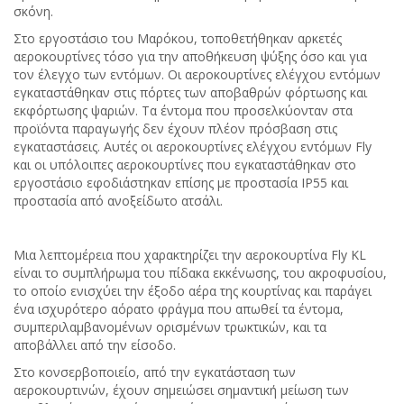
σκόνη.
Στο εργοστάσιο του Μαρόκου, τοποθετήθηκαν αρκετές
αεροκουρτίνες τόσο για την αποθήκευση ψύξης όσο και για
τον έλεγχο των εντόμων. Οι αεροκουρτίνες ελέγχου εντόμων
εγκαταστάθηκαν στις πόρτες των αποβαθρών φόρτωσης και
εκφόρτωσης ψαριών. Τα έντομα που προσελκύονταν στα
προϊόντα παραγωγής δεν έχουν πλέον πρόσβαση στις
εγκαταστάσεις. Αυτές οι αεροκουρτίνες ελέγχου εντόμων Fly
και οι υπόλοιπες αεροκουρτίνες που εγκαταστάθηκαν στο
εργοστάσιο εφοδιάστηκαν επίσης με προστασία IP55 και
προστασία από ανοξείδωτο ατσάλι.
Μια λεπτομέρεια που χαρακτηρίζει την αεροκουρτίνα Fly KL
είναι το συμπλήρωμα του πίδακα εκκένωσης, του ακροφυσίου,
το οποίο ενισχύει την έξοδο αέρα της κουρτίνας και παράγει
ένα ισχυρότερο αόρατο φράγμα που απωθεί τα έντομα,
συμπεριλαμβανομένων ορισμένων τρωκτικών, και τα
αποβάλλει από την είσοδο.
Στο κονσερβοποιείο, από την εγκατάσταση των
αεροκουρτινών, έχουν σημειώσει σημαντική μείωση των