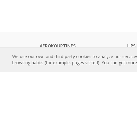
AEROKOURTINES
LIPS
Τυπικές αεροκουρτίνες
Κατά
We use our own and third-party cookies to analyze our service
Χωνευτές αεροκουρτίνες
Τεχνι
browsing habits (for example, pages visited). You can get mor
Διακοσμητικές, κατά παραγγελία και
Πιστ
προσαρμοσμένες αεροκουρτίνες
EPI
Βιομηχανικές αεροκουρτίνες και
Έξυπ
αεροκουρτίνες με ψυκτική αποθήκη
Πρόγ
Ειδικά σχεδιασμένες αεροκουρτίνες με
Εγκα
περιστρεφόμενη πόρτα
Αναφ
Αεροκουρτίνες με έλεγχο εντόμων
Συλλ
Αεροκουρτίνες αντλίας θερμότητας
αερο
και εξοικονόμησης ενέργειας
Αεροκουρτίνες με σύστημα
SXE
απολύμανσης και καθαρισμού
Ιστορ
Οικονομικές αεροκουρτίνες χαμηλού