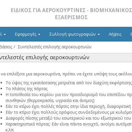
ΕΙΔΙΚΌΣ ΓΙΑ ΑΕΡΟΚΟΥΡΤΊΝΕΣ - ΒΙΟΜΗΧΑΝΙΚΌ
ΕΞΑΕΡΙΣΜΌΣ
οί
Εφαρμογές
Συλλογή φωτογραφιών
Λήψεις
Βάσεις
Συντελεστές επιλογής αεροκουρτινών
ντελεστές επιλογής αεροκουρτινών
α να επιλέξετε μια αεροκουρτίνα, πρέπει να έχετε υπόψη τους ακόλ
Το ύψος της εγκατάστασης μετριέται από τον διαχύτη εκφόρτιση
Το πλάτος της πόρτας
Η τοποθεσία του κτιρίου για τον προσδιορισμό του επιπέδου προ
συνθηκών (θερμοκρασία, υγρασία και άνεμος)
Εάν το κτίριο έχει πολλές πόρτες στην ίδια περιοχή, διαφορετικ
Εάν το κτίριο έχει πολλούς ορόφους συνδεδεμένους με κυλιόμε
Διαφορές πίεσης μεταξύ του εσωτερικού και του εξωτερικού του 
Χαρακτηριστικά πόρτας: Εάν είναι πάντα ανοιχτό, ανοίγει αυτόμα
κ.λπ.