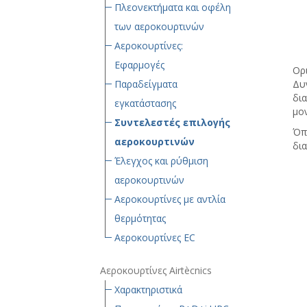
Πλεονεκτήματα και οφέλη
των αεροκουρτινών
Αεροκουρτίνες:
Εφαρμογές
Ορ
Παραδείγματα
Δυ
δι
εγκατάστασης
μο
Συντελεστές επιλογής
Όπ
αεροκουρτινών
δια
Έλεγχος και ρύθμιση
αεροκουρτινών
Αεροκουρτίνες με αντλία
θερμότητας
Αεροκουρτίνες EC
Αεροκουρτίνες Airtècnics
Χαρακτηριστικά