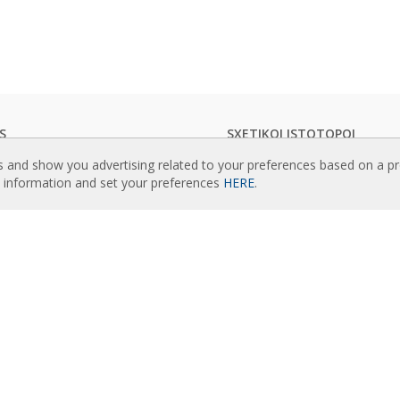
IS
SXETIKOI ISTOTOPOI
λογοι αεροκουρτινών
Rideaux d’air
s and show you advertising related to your preferences based on a p
κή τεκμηρίωση
Actuadores
e information and set your preferences
HERE
.
οποιητικά ποιότητας
Cortinas de aire
Luftschleier
LEGMENO PERIEXOMENO
EC Fans
νος προηγμένος έλεγχος
Air Curtain Manufacturer
ραμμα επιλογής αεροκουρτινών
Barriere d’aria
ταστάσεις αεροκουρτινών:
Recuperadores de calor
ορές
Luchtgordijnen
ογή φωτογραφιών
Rite Calidad Aire
κουρτινών
Ilmaverho
Kurtyny Powietrzne
TIKA ME EMAS
ικό Airtècnics