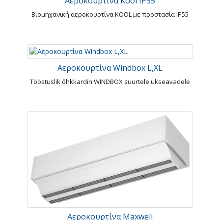
Αεροκουρτίνα Kool IP55
Βιομηχανική αεροκουρτίνα KOOL με προστασία IP55
Αεροκουρτίνα Windbox L,XL
Tööstuslik õhkkardin WINDBOX suurtele ukseavadele
Αεροκουρτίνα Maxwell