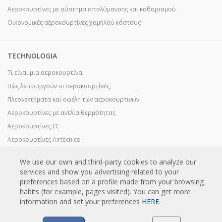
Αεροκουρτίνες με σύστημα απολύμανσης και καθαρισμού
Οικονομικές αεροκουρτίνες χαμηλού κόστους
TECHNOLOGIA
Τι είναι μια αεροκουρτίνα;
Πώς λειτουργούν οι αεροκουρτίνες;
Πλεονεκτήματα και οφέλη των αεροκουρτινών
Αεροκουρτίνες με αντλία θερμότητας
Αεροκουρτίνες EC
Αεροκουρτίνες Airtècnics
We use our own and third-party cookies to analyze our
services and show you advertising related to your
LIPSIS
preferences based on a profile made from your browsing
Κατάλογοι αεροκουρτινών
habits (for example, pages visited). You can get more
information and set your preferences
HERE
.
Τεχνική τεκμηρίωση
Πιστοποιητικά ποιότητας