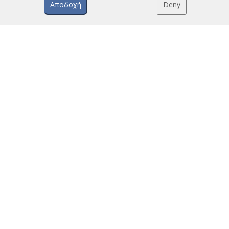
Αποδοχή
Deny
EPILEGMENO PERIEXOMENO
Έξυπνος προηγμένος έλεγχος
Πρόγραμμα επιλογής αεροκουρτινών
Εγκαταστάσεις αεροκουρτινών: Αναφορές
Συλλογή φωτογραφιών αεροκουρτινών
+34 93 715 99 88
airtecnics@airtecnics.com
Επικοινωνία