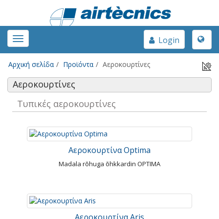
Toggle
Toggle
Login
naviga
navigation
Αρχική σελίδα
Προϊόντα
Αεροκουρτίνες
Αεροκουρτίνες
Τυπικές αεροκουρτίνες
Αεροκουρτίνα Optima
Madala rõhuga õhkkardin OPTIMA
Αεροκουρτίνα Aris