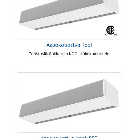
Αεροκουρτίνα Kool
Tööstuslik õhkkardin KOOL külmkambritele