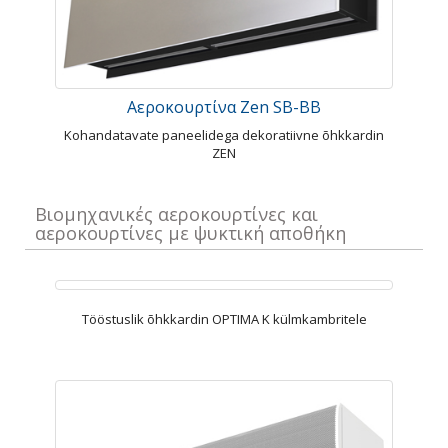
Αεροκουρτίνα Zen SB-BB
Kohandatavate paneelidega dekoratiivne õhkkardin
ZEN
Βιομηχανικές αεροκουρτίνες και
αεροκουρτίνες με ψυκτική αποθήκη
Tööstuslik õhkkardin OPTIMA K külmkambritele