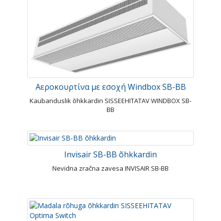
Αεροκουρτίνα με εσοχή Windbox SB-BB
Kaubanduslik õhkkardin SISSEEHITATAV WINDBOX SB-
BB
Invisair SB-BB õhkkardin
Nevidna zračna zavesa INVISAIR SB-BB