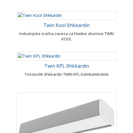
Twin Kool õhkkardin
Industrijska zračna zavesa za hladne zbornice TWIN
KOOL
Twin KPL õhkkardin
Tööstuslik õhkkardin TWIN KPL külmkambritele