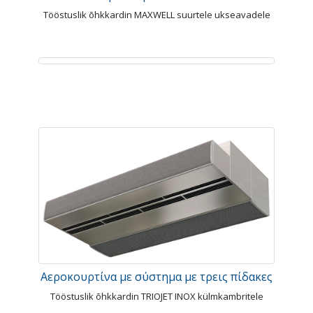
Tööstuslik õhkkardin MAXWELL suurtele ukseavadele
Αεροκουρτίνα με σύστημα με τρεις πίδακες
Tööstuslik õhkkardin TRIOJET INOX külmkambritele