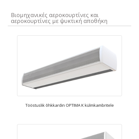
Βιομηχανικές αεροκουρτίνες και
αεροκουρτίνες με ψυκτική αποθήκη
Tööstuslik õhkkardin OPTIMA K külmkambritele