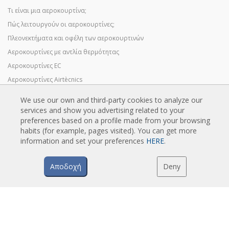
Τι είναι μια αεροκουρτίνα;
Πώς λειτουργούν οι αεροκουρτίνες;
Πλεονεκτήματα και οφέλη των αεροκουρτινών
Αεροκουρτίνες με αντλία θερμότητας
Αεροκουρτίνες EC
Αεροκουρτίνες Airtècnics
We use our own and third-party cookies to analyze our
services and show you advertising related to your
LIPSIS
preferences based on a profile made from your browsing
habits (for example, pages visited). You can get more
Κατάλογοι αεροκουρτινών
information and set your preferences
HERE
.
Τεχνική τεκμηρίωση
Πιστοποιητικά ποιότητας
Αποδοχή
Deny
EPILEGMENO PERIEXOMENO
Έξυπνος προηγμένος έλεγχος
Πρόγραμμα επιλογής αεροκουρτινών