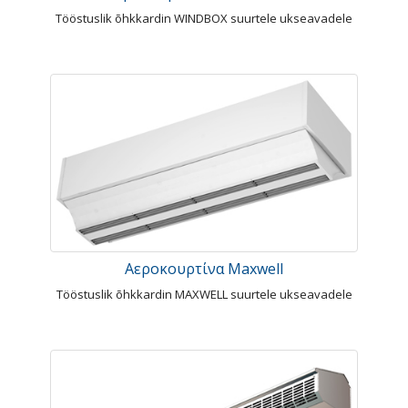
Tööstuslik õhkkardin WINDBOX suurtele ukseavadele
Αεροκουρτίνα Maxwell
Tööstuslik õhkkardin MAXWELL suurtele ukseavadele