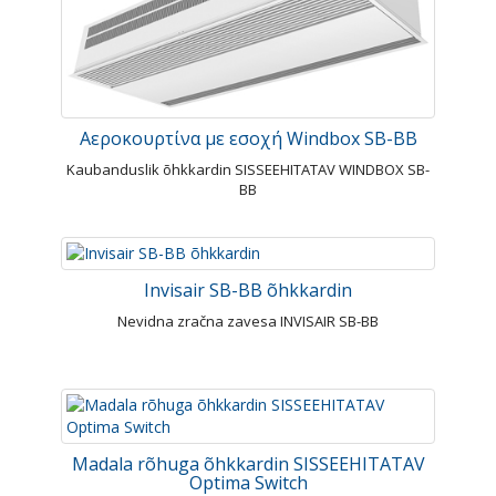
Αεροκουρτίνα με εσοχή Windbox SB-BB
Kaubanduslik õhkkardin SISSEEHITATAV WINDBOX SB-
BB
Invisair SB-BB õhkkardin
Nevidna zračna zavesa INVISAIR SB-BB
Madala rõhuga õhkkardin SISSEEHITATAV
Optima Switch