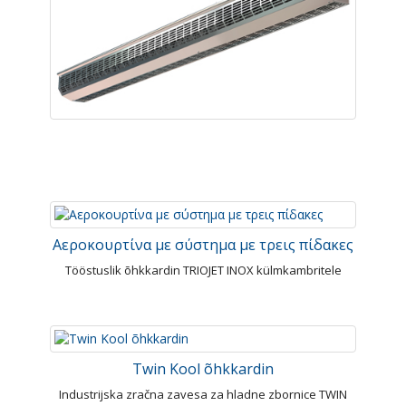
Αεροκουρτίνα με σύστημα με τρεις πίδακες
Tööstuslik õhkkardin TRIOJET INOX külmkambritele
Twin Kool õhkkardin
Industrijska zračna zavesa za hladne zbornice TWIN