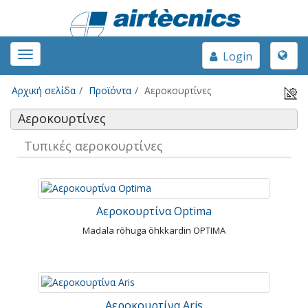
Toggle
Toggle
Login
naviga
navigation
Αρχική σελίδα
Προϊόντα
Αεροκουρτίνες
Αεροκουρτίνες
Τυπικές αεροκουρτίνες
Αεροκουρτίνα Optima
Madala rõhuga õhkkardin OPTIMA
Αεροκουρτίνα Aris