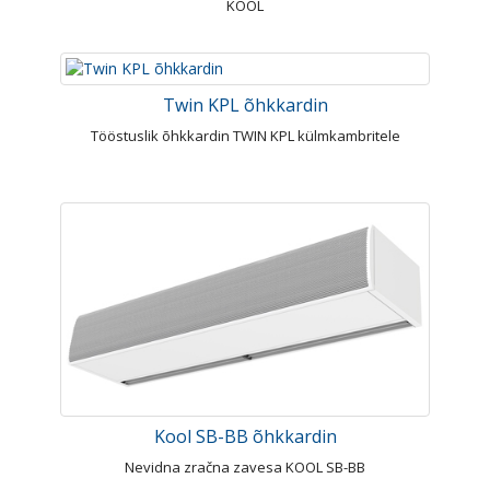
KOOL
Twin KPL õhkkardin
Tööstuslik õhkkardin TWIN KPL külmkambritele
Kool SB-BB õhkkardin
Nevidna zračna zavesa KOOL SB-BB