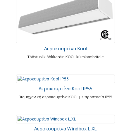
Αεροκουρτίνα Kool
Tööstuslik õhkkardin KOOL külmkambritele
Αεροκουρτίνα Kool IP55
Βιομηχανική αεροκουρτίνα KOOL με προστασία IP55
Αεροκουρτίνα Windbox L,XL