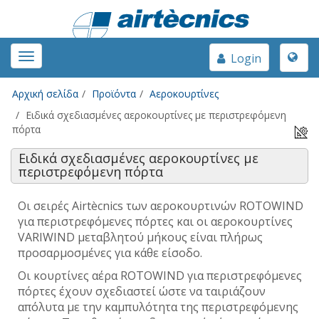
Toggle
Toggle
Login
naviga
navigation
Αρχική σελίδα
Προϊόντα
Αεροκουρτίνες
Ειδικά σχεδιασμένες αεροκουρτίνες με περιστρεφόμενη
πόρτα
Ειδικά σχεδιασμένες αεροκουρτίνες με
περιστρεφόμενη πόρτα
Οι σειρές Airtècnics των αεροκουρτινών ROTOWIND
για περιστρεφόμενες πόρτες και οι αεροκουρτίνες
VARIWIND μεταβλητού μήκους είναι πλήρως
προσαρμοσμένες για κάθε είσοδο.
Οι κουρτίνες αέρα ROTOWIND για περιστρεφόμενες
πόρτες
έχουν σχεδιαστεί ώστε να ταιριάζουν
απόλυτα με την καμπυλότητα της περιστρεφόμενης