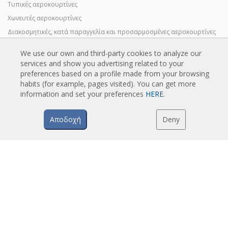
Τυπικές αεροκουρτίνες
Χωνευτές αεροκουρτίνες
Διακοσμητικές, κατά παραγγελία και προσαρμοσμένες αεροκουρτίνες
Βιομηχανικές αεροκουρτίνες και αεροκουρτίνες με ψυκτική αποθήκη
We use our own and third-party cookies to analyze our
Ειδικά σχεδιασμένες αεροκουρτίνες με περιστρεφόμενη πόρτα
services and show you advertising related to your
Αεροκουρτίνες με έλεγχο εντόμων
preferences based on a profile made from your browsing
habits (for example, pages visited). You can get more
Αεροκουρτίνες αντλίας θερμότητας και εξοικονόμησης ενέργειας
information and set your preferences
HERE
.
Αεροκουρτίνες με σύστημα απολύμανσης και καθαρισμού
Οικονομικές αεροκουρτίνες χαμηλού κόστους
Αποδοχή
Deny
TECHNOLOGIA
Τι είναι μια αεροκουρτίνα;
Πώς λειτουργούν οι αεροκουρτίνες;
Πλεονεκτήματα και οφέλη των αεροκουρτινών
Αεροκουρτίνες με αντλία θερμότητας
Αεροκουρτίνες EC