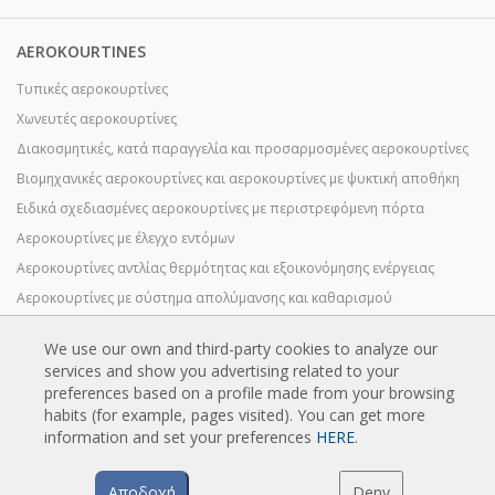
AEROKOURTINES
Τυπικές αεροκουρτίνες
Χωνευτές αεροκουρτίνες
Διακοσμητικές, κατά παραγγελία και προσαρμοσμένες αεροκουρτίνες
Βιομηχανικές αεροκουρτίνες και αεροκουρτίνες με ψυκτική αποθήκη
Ειδικά σχεδιασμένες αεροκουρτίνες με περιστρεφόμενη πόρτα
Αεροκουρτίνες με έλεγχο εντόμων
Αεροκουρτίνες αντλίας θερμότητας και εξοικονόμησης ενέργειας
Αεροκουρτίνες με σύστημα απολύμανσης και καθαρισμού
Οικονομικές αεροκουρτίνες χαμηλού κόστους
We use our own and third-party cookies to analyze our
services and show you advertising related to your
preferences based on a profile made from your browsing
TECHNOLOGIA
habits (for example, pages visited). You can get more
information and set your preferences
HERE
.
Τι είναι μια αεροκουρτίνα;
Πώς λειτουργούν οι αεροκουρτίνες;
Αποδοχή
Deny