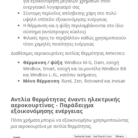
για εξοικονόμηση μεγάλων χρημάτων στον
ενεργειακό λογαριασμό σας
Σύντομη περίοδος απόσβεσης χάρη στο πολύ
υψηλό επίπεδο εξοικονόμησης ενέργειας
Η θέρμανση και η ψύξη περιλαμβάνονται στο ίδιο
σύστημα (αντίστροφος κύκλος)
Φιλικές προς το περιβάλλον καθώς χρησιμοποιούν
τόσο χαμηλές ποσότητες ενέργειας
Διαθέσιμες αεροκουρτίνες αντλίας θερμότητας Airtecnics:
Θέρμανση / ψύξη
: Windbox M-G, Dam, εσοχή
Windbox, Smart, εσοχή και τα μοντέλα Windbox BB
και Windbox L-XL, κατόπιν αιτήματος.
Μόνο θέρμανση
: Rund, Zen, Rotowind και Invisair
Αντλία θερμότητας έναντι ηλεκτρικής
αεροκουρτίνας - Παράδειγμα
εξοικονόμησης ενέργειας
Πόσα χρήματα μπορώ να εξοικονομήσω χρησιμοποιώντας
μια αεροκουρτίνα με αντλία θερμότητας;