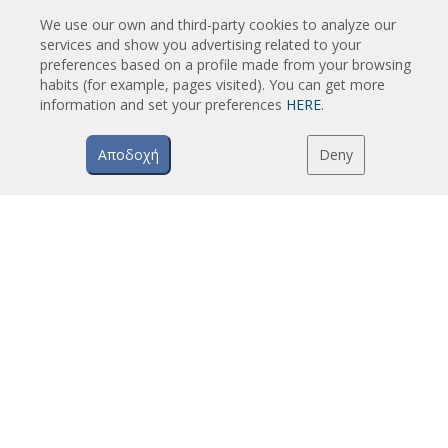
Ειδικά σχεδιασμένες αεροκουρτίνες με περιστρεφόμενη πόρτα
We use our own and third-party cookies to analyze our
services and show you advertising related to your
Αεροκουρτίνες με έλεγχο εντόμων
preferences based on a profile made from your browsing
Αεροκουρτίνες αντλίας θερμότητας και εξοικονόμησης ενέργειας
habits (for example, pages visited). You can get more
information and set your preferences
HERE
.
Αεροκουρτίνες με σύστημα απολύμανσης και καθαρισμού
Οικονομικές αεροκουρτίνες χαμηλού κόστους
Αποδοχή
Deny
TECHNOLOGIA
Τι είναι μια αεροκουρτίνα;
Πώς λειτουργούν οι αεροκουρτίνες;
Πλεονεκτήματα και οφέλη των αεροκουρτινών
Αεροκουρτίνες με αντλία θερμότητας
Αεροκουρτίνες EC
Αεροκουρτίνες Airtècnics
LIPSIS