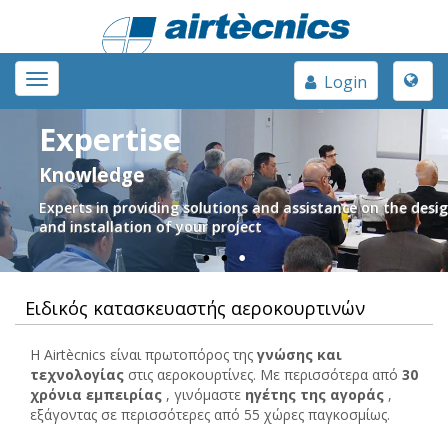
Toggle
Toggle
Login
naviga
navigation
Expertise
Knowledge
Experts in providing solutions and assistance on the desi
and installation of your project
Ειδικός κατασκευαστής αεροκουρτινών
Η Airtècnics είναι πρωτοπόρος της
γνώσης και
τεχνολογίας
στις αεροκουρτίνες. Με περισσότερα από
30
χρόνια εμπειρίας
, γινόμαστε
ηγέτης της αγοράς
,
εξάγοντας σε περισσότερες από 55 χώρες παγκοσμίως.