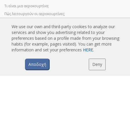
Τι είναι μια αεροκουρτίνα;
Πώς λειτουργούν οι αεροκουρτίνες;
Πλεονεκτήματα και οφέλη των αεροκουρτινών
We use our own and third-party cookies to analyze our
Αεροκουρτίνες με αντλία θερμότητας
services and show you advertising related to your
Αεροκουρτίνες EC
preferences based on a profile made from your browsing
habits (for example, pages visited). You can get more
Αεροκουρτίνες Airtècnics
information and set your preferences
HERE
.
Αποδοχή
Deny
LIPSIS
Κατάλογοι αεροκουρτινών
Τεχνική τεκμηρίωση
Πιστοποιητικά ποιότητας
EPILEGMENO PERIEXOMENO
Έξυπνος προηγμένος έλεγχος
Πρόγραμμα επιλογής αεροκουρτινών