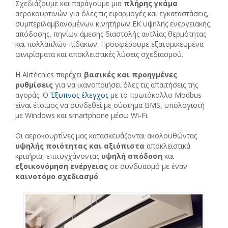
Σχεδιάζουμε και παράγουμε μια
πλήρης γκάμα
αεροκουρτινών για όλες τις εφαρμογές και εγκαταστάσεις,
συμπεριλαμβανομένων κινητήρων ΕΚ υψηλής ενεργειακής
απόδοσης, πηνίων άμεσης διαστολής αντλίας θερμότητας
και πολλαπλών πίδακων. Προσφέρουμε εξατομικευμένα
φινιρίσματα και αποκλειστικές λύσεις σχεδιασμού.
Η Airtècnics παρέχει
βασικές και προηγμένες
ρυθμίσεις
για να ικανοποιήσει όλες τις απαιτήσεις της
αγοράς. Ο
Έξυπνος έλεγχος
με το πρωτόκολλο Modbus
είναι έτοιμος να συνδεθεί με σύστημα BMS, υπολογιστή
με Windows και smartphone μέσω Wi-Fi.
Οι αεροκουρτίνες μας κατασκευάζονται ακολουθώντας
υψηλής ποιότητας και αξιόπιστα
αποκλειστικά
κριτήρια, επιτυγχάνοντας
υψηλή απόδοση
και
εξοικονόμηση ενέργειας
σε συνδυασμό με έναν
καινοτόμο σχεδιασμό
.