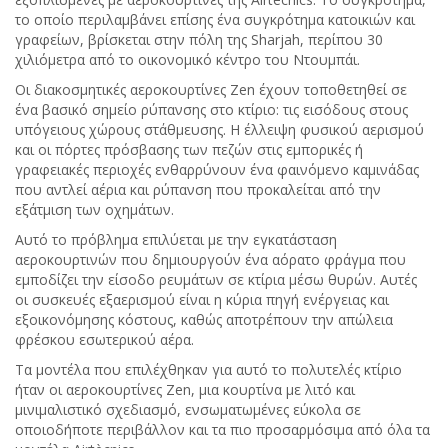
το οποίο περιλαμβάνει επίσης ένα συγκρότημα κατοικιών και
γραφείων, βρίσκεται στην πόλη της Sharjah, περίπου 30
χιλιόμετρα από το οικονομικό κέντρο του Ντουμπάι.
Οι διακοσμητικές αεροκουρτίνες Zen έχουν τοποθετηθεί σε
ένα βασικό σημείο ρύπανσης στο κτίριο: τις εισόδους στους
υπόγειους χώρους στάθμευσης. Η έλλειψη φυσικού αερισμού
και οι πόρτες πρόσβασης των πεζών στις εμπορικές ή
γραφειακές περιοχές ενθαρρύνουν ένα φαινόμενο καμινάδας
που αντλεί αέρια και ρύπανση που προκαλείται από την
εξάτμιση των οχημάτων.
Αυτό το πρόβλημα επιλύεται με την εγκατάσταση
αεροκουρτινών που δημιουργούν ένα αόρατο φράγμα που
εμποδίζει την είσοδο ρευμάτων σε κτίρια μέσω θυρών. Αυτές
οι συσκευές εξαερισμού είναι η κύρια πηγή ενέργειας και
εξοικονόμησης κόστους, καθώς αποτρέπουν την απώλεια
φρέσκου εσωτερικού αέρα.
Τα μοντέλα που επιλέχθηκαν για αυτό το πολυτελές κτίριο
ήταν οι αεροκουρτίνες Zen, μια κουρτίνα με λιτό και
μινιμαλιστικό σχεδιασμό, ενσωματωμένες εύκολα σε
οποιοδήποτε περιβάλλον και τα πιο προσαρμόσιμα από όλα τα