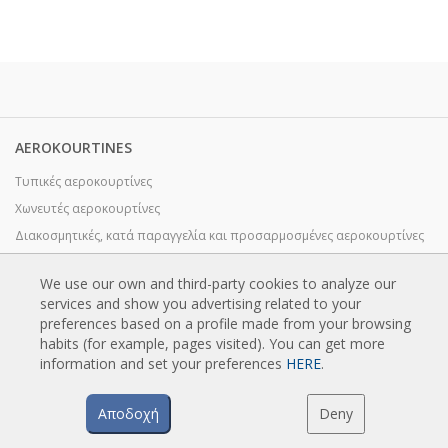
AEROKOURTINES
Τυπικές αεροκουρτίνες
Χωνευτές αεροκουρτίνες
Διακοσμητικές, κατά παραγγελία και προσαρμοσμένες αεροκουρτίνες
Βιομηχανικές αεροκουρτίνες και αεροκουρτίνες με ψυκτική αποθήκη
We use our own and third-party cookies to analyze our
Ειδικά σχεδιασμένες αεροκουρτίνες με περιστρεφόμενη πόρτα
services and show you advertising related to your
Αεροκουρτίνες με έλεγχο εντόμων
preferences based on a profile made from your browsing
habits (for example, pages visited). You can get more
Αεροκουρτίνες αντλίας θερμότητας και εξοικονόμησης ενέργειας
information and set your preferences
HERE
.
Αεροκουρτίνες με σύστημα απολύμανσης και καθαρισμού
Οικονομικές αεροκουρτίνες χαμηλού κόστους
Αποδοχή
Deny