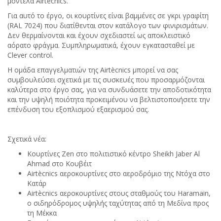
μοντέλα Airtècnics.
Για αυτό το έργο, οι κουρτίνες είναι βαμμένες σε γκρι γραφίτη
(RAL 7024) που διατίθενται στον κατάλογο των φινιρισμάτων.
Δεν θερμαίνονται και έχουν σχεδιαστεί ως αποκλειστικό
αόρατο φράγμα. Συμπληρωματικά, έχουν εγκατασταθεί με
Clever control.
Η ομάδα επαγγελματιών της Airtècnics μπορεί να σας
συμβουλεύσει σχετικά με τις συσκευές που προσαρμόζονται
καλύτερα στο έργο σας, για να συνδυάσετε την αποδοτικότητα
και την υψηλή ποιότητα προκειμένου να βελτιστοποιήσετε την
επένδυση του εξοπλισμού εξαερισμού σας.
Σχετικά νέα:
Κουρτίνες Zen στο πολιτιστικό κέντρο Sheikh Jaber Al
Ahmad στο Κουβέιτ
Airtècnics αεροκουρτίνες στο αεροδρόμιο της Ντόχα στο
Κατάρ
Airtècnics αεροκουρτίνες στους σταθμούς του Haramain,
ο σιδηρόδρομος υψηλής ταχύτητας από τη Μεδίνα προς
τη Μέκκα