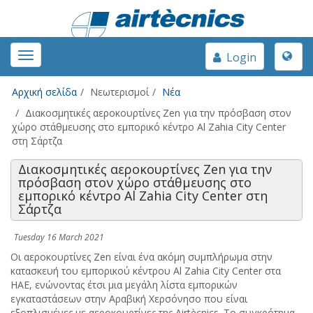
Toggle
Toggle
Login
naviga
navigation
Αρχική σελίδα
Νεωτερισμοί
Νέα
Διακοσμητικές αεροκουρτίνες Zen για την πρόσβαση στον
χώρο στάθμευσης στο εμπορικό κέντρο Al Zahia City Center
στη Σάρτζα
Διακοσμητικές αεροκουρτίνες Zen για την
πρόσβαση στον χώρο στάθμευσης στο
εμπορικό κέντρο Al Zahia City Center στη
Σάρτζα
Tuesday 16 March 2021
Οι αεροκουρτίνες Zen είναι ένα ακόμη συμπλήρωμα στην
κατασκευή του εμπορικού κέντρου Al Zahia City Center στα
ΗΑΕ, ενώνοντας έτσι μια μεγάλη λίστα εμπορικών
εγκαταστάσεων στην Αραβική Χερσόνησο που είναι
εξοπλισμένες με αεροκουρτίνες της Airtècnics. Το συγκρότημα,