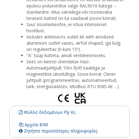
epoksü-polüestrilise valge RAL9016 katega –
standardne. Muu värvidega või roostevaba
terasest katted on ka saadaval (soovi korral).
Suur sisselaskevõre, ei nõua intensiivset
hooldust.
Includes antiinsects outlet kit with anodized
aluminium outlet vanes, airfoil shaped, iga külg
on reguleeritav (0 kuni 15º).
"A" tüüp kütteta, ainult ventileerimiseks.
Sees on kiiresti ühendatav Käsi-
Automaatjuhtpult 10m RJ45 kaabliga ja
magneetilise ukselülitiga. Soovi korral: Clever
juhtpult (programmeeritav, automatiseeritud,
tark, energiasäästev, Modbus RTU BMS-ile …)
Φύλλο δεδομένων Fly KL
Αρχεία BIM
Ζητήστε περισσότερες πληροφορίες