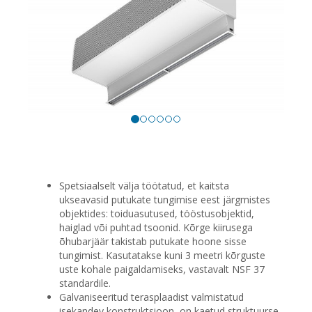
Spetsiaalselt välja töötatud, et kaitsta
ukseavasid putukate tungimise eest järgmistes
objektides: toiduasutused, tööstusobjektid,
haiglad või puhtad tsoonid. Kõrge kiirusega
õhubarjäär takistab putukate hoone sisse
tungimist. Kasutatakse kuni 3 meetri kõrguste
uste kohale paigaldamiseks, vastavalt NSF 37
standardile.
Galvaniseeritud terasplaadist valmistatud
isekandev konstruktsioon, on kaetud struktuurse