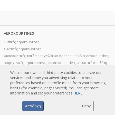
AEROKOURTINES
Τυπικές αεροκουρτίνες
Χωνευτές αεροκουρτίνες
Διακοσμητικές, κατά παραγγελία και προσαρμοσμένες αεροκουρτίνες
Βιομηχανικές αεροκουρτίνες και αεροκουρτίνες με ψυκτική αποθήκη
Ειδικά σχεδιασμένες αεροκουρτίνες με περιστρεφόμενη πόρτα
We use our own and third-party cookies to analyze our
Αεροκουρτίνες με έλεγχο εντόμων
services and show you advertising related to your
preferences based on a profile made from your browsing
Αεροκουρτίνες αντλίας θερμότητας και εξοικονόμησης ενέργειας
habits (for example, pages visited). You can get more
Αεροκουρτίνες με σύστημα απολύμανσης και καθαρισμού
information and set your preferences
HERE
.
Οικονομικές αεροκουρτίνες χαμηλού κόστους
Αποδοχή
Deny
TECHNOLOGIA