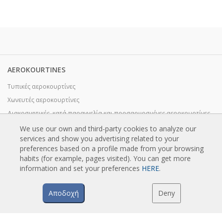
AEROKOURTINES
Τυπικές αεροκουρτίνες
Χωνευτές αεροκουρτίνες
Διακοσμητικές, κατά παραγγελία και προσαρμοσμένες αεροκουρτίνες
Βιομηχανικές αεροκουρτίνες και αεροκουρτίνες με ψυκτική αποθήκη
We use our own and third-party cookies to analyze our
services and show you advertising related to your
Ειδικά σχεδιασμένες αεροκουρτίνες με περιστρεφόμενη πόρτα
preferences based on a profile made from your browsing
Αεροκουρτίνες με έλεγχο εντόμων
habits (for example, pages visited). You can get more
Αεροκουρτίνες αντλίας θερμότητας και εξοικονόμησης ενέργειας
information and set your preferences
HERE
.
Αεροκουρτίνες με σύστημα απολύμανσης και καθαρισμού
Αποδοχή
Deny
Οικονομικές αεροκουρτίνες χαμηλού κόστους