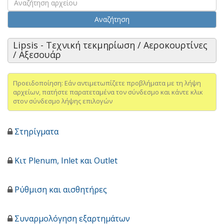
Αναζήτηση
Lipsis - Τεχνική τεκμηρίωση / Αεροκουρτίνες
/ Αξεσουάρ
Προειδοποίηση: Εάν αντιμετωπίζετε προβλήματα με τη λήψη
αρχείων, πατήστε παρατεταμένα τον σύνδεσμο και κάντε κλικ
στον σύνδεσμο λήψης επιλογών
Στηρίγματα
Κιτ Plenum, Inlet και Outlet
Ρύθμιση και αισθητήρες
Συναρμολόγηση εξαρτημάτων