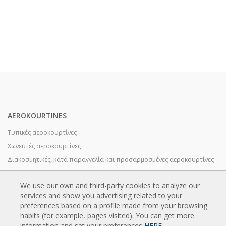
AEROKOURTINES
Τυπικές αεροκουρτίνες
Χωνευτές αεροκουρτίνες
Διακοσμητικές, κατά παραγγελία και προσαρμοσμένες αεροκουρτίνες
Βιομηχανικές αεροκουρτίνες και αεροκουρτίνες με ψυκτική αποθήκη
We use our own and third-party cookies to analyze our
Ειδικά σχεδιασμένες αεροκουρτίνες με περιστρεφόμενη πόρτα
services and show you advertising related to your
Αεροκουρτίνες με έλεγχο εντόμων
preferences based on a profile made from your browsing
Αεροκουρτίνες αντλίας θερμότητας και εξοικονόμησης ενέργειας
habits (for example, pages visited). You can get more
information and set your preferences
HERE
.