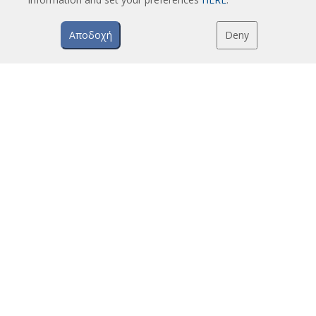
Αεροκουρτίνες με σύστημα απολύμανσης και καθαρισμού
Οικονομικές αεροκουρτίνες χαμηλού κόστους
Αποδοχή
Deny
TECHNOLOGIA
Τι είναι μια αεροκουρτίνα;
Πώς λειτουργούν οι αεροκουρτίνες;
Πλεονεκτήματα και οφέλη των αεροκουρτινών
Αεροκουρτίνες με αντλία θερμότητας
Αεροκουρτίνες EC
Αεροκουρτίνες Airtècnics
LIPSIS
Κατάλογοι αεροκουρτινών
Τεχνική τεκμηρίωση
Πιστοποιητικά ποιότητας