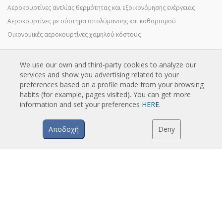
Αεροκουρτίνες αντλίας θερμότητας και εξοικονόμησης ενέργειας
Αεροκουρτίνες με σύστημα απολύμανσης και καθαρισμού
Οικονομικές αεροκουρτίνες χαμηλού κόστους
We use our own and third-party cookies to analyze our
TECHNOLOGIA
services and show you advertising related to your
preferences based on a profile made from your browsing
Τι είναι μια αεροκουρτίνα;
habits (for example, pages visited). You can get more
Πώς λειτουργούν οι αεροκουρτίνες;
information and set your preferences
HERE
.
Πλεονεκτήματα και οφέλη των αεροκουρτινών
Αεροκουρτίνες με αντλία θερμότητας
Αποδοχή
Deny
Αεροκουρτίνες EC
Αεροκουρτίνες Airtècnics
LIPSIS
Κατάλογοι αεροκουρτινών
Τεχνική τεκμηρίωση