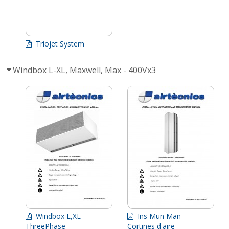
Triojet System
Windbox L-XL, Maxwell, Max - 400Vx3
Windbox L,XL
Ins Mun Man -
ThreePhase
Cortines d'aire -